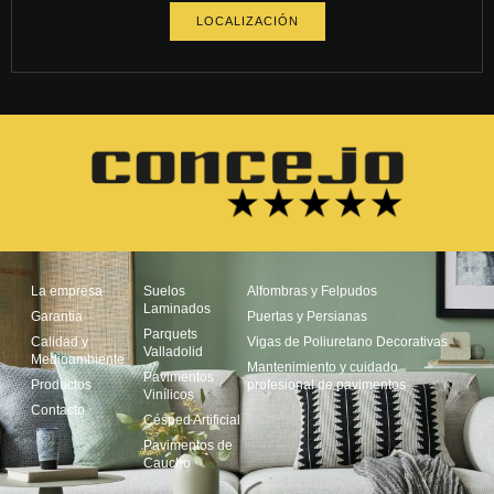
LOCALIZACIÓN
La empresa
Suelos
Alfombras y Felpudos
Laminados
Garantia
Puertas y Persianas
Parquets
Calidad y
Vigas de Poliuretano Decorativas
Valladolid
Medioambiente
Mantenimiento y cuidado
Pavimentos
Productos
profesional de pavimentos
Vinílicos
Contacto
Césped Artificial
Pavimentos de
Caucho